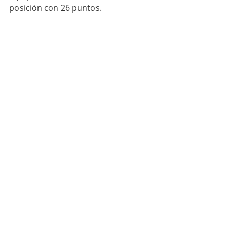
posición con 26 puntos. 
REPORTAJE: ÁLvaro Valero   