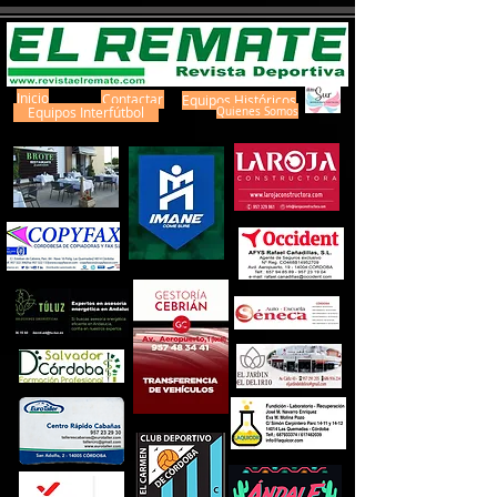
Inicio
Contactar
Equipos Históricos
Equipos Interfútbol
Quienes Somos