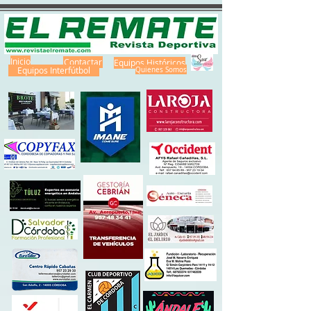
Inicio
Contactar
Equipos Históricos
Equipos Interfútbol
Quienes Somos