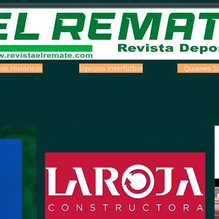
os Históricos
Equipos Interfútbol
Quienes S