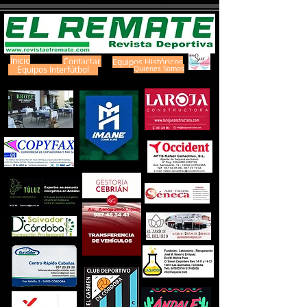
Inicio
Contactar
Equipos Históricos
Equipos Interfútbol
Quienes Somos