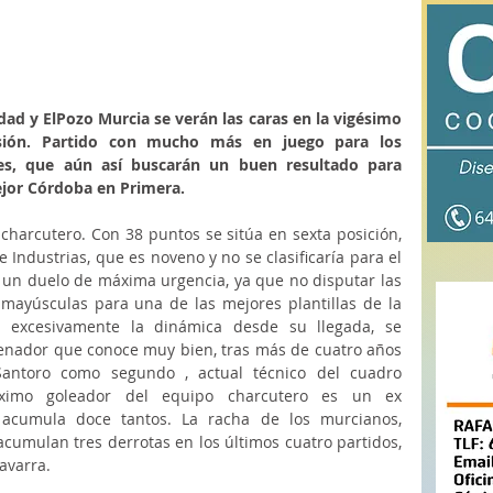
d y ElPozo Murcia se verán las caras en la vigésimo 
sión. Partido con mucho más en juego para los 
s, que aún así buscarán un buen resultado para 
mejor Córdoba en Primera.
harcutero. Con 38 puntos se sitúa en sexta posición, 
ndustrias, que es noveno y no se clasificaría para el 
e un duelo de máxima urgencia, ya que no disputar las  
 mayúsculas para una de las mejores plantillas de la 
 excesivamente la dinámica desde su llegada, se 
enador que conoce muy bien, tras más de cuatro años 
antoro como segundo , actual técnico del cuadro 
ximo goleador del equipo charcutero es un ex 
acumula doce tantos. La racha de los murcianos, 
cumulan tres derrotas en los últimos cuatro partidos, 
avarra.