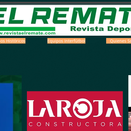
os Históricos
Equipos Interfútbol
Quienes S