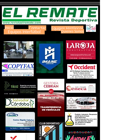
Inicio
Contactar
Equipos Históricos
Equipos Interfútbol
Quienes Somos