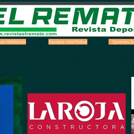
os Históricos
Equipos Interfútbol
Quienes S