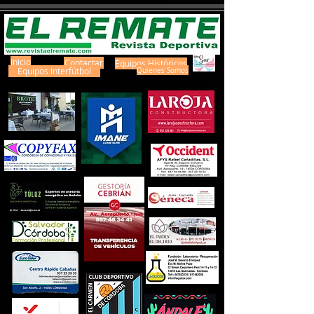
Inicio
Contactar
Equipos Históricos
Equipos Interfútbol
Quienes Somos