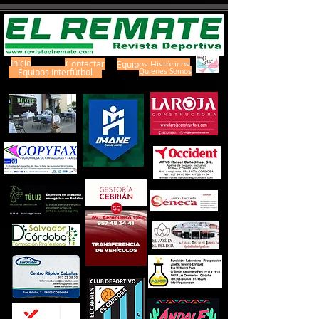
Inicio
Contactar
Equipos Históricos
Equipos Interfútbol
Quienes Somos