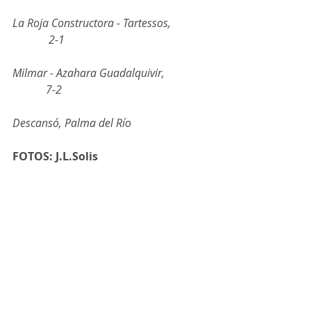
La Roja Constructora - Tartessos,              
             2-1
Milmar - Azahara Guadalquivir,                
            7-2
Descansó, Palma del Río
FOTOS: J.L.Solis