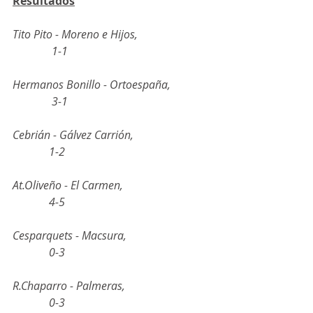
Resultados
Tito Pito - Moreno e Hijos,                          
              1-1
Hermanos Bonillo - Ortoespaña,              
              3-1
Cebrián - Gálvez Carrión,                           
             1-2
At.Oliveño - El Carmen,                               
             4-5
Cesparquets - Macsura,                              
             0-3
R.Chaparro - Palmeras,                              
             0-3