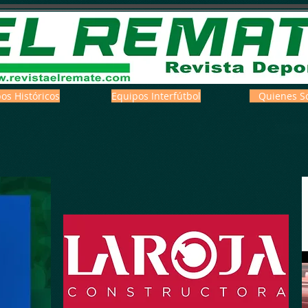
os Históricos
Equipos Interfútbol
Quienes S