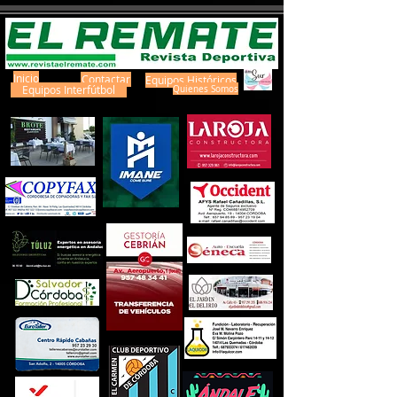
Inicio
Contactar
Equipos Históricos
Equipos Interfútbol
Quienes Somos