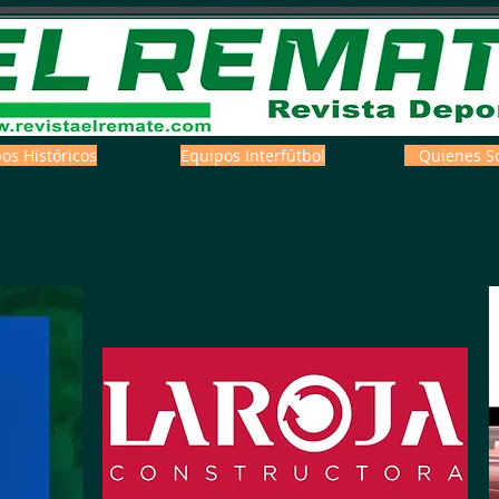
os Históricos
Equipos Interfútbol
Quienes S