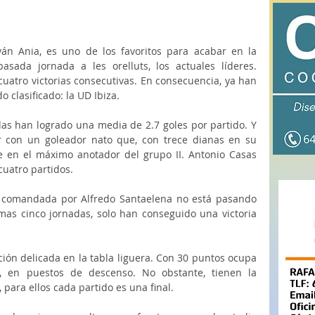
ván Ania, es uno de los favoritos para acabar en la 
asada jornada a les orelluts, los actuales líderes. 
atro victorias consecutivas. En consecuencia, ya han 
clasificado: la UD Ibiza. 
das han logrado una media de 2.7 goles por partido. Y 
r con un goleador nato que, con trece dianas en su 
se en el máximo anotador del grupo II. Antonio Casas 
cuatro partidos. 
nte comandada por Alfredo Santaelena no está pasando 
as cinco jornadas, solo han conseguido una victoria 
ción delicada en la tabla liguera. Con 30 puntos ocupa 
r, en puestos de descenso. No obstante, tienen la 
 para ellos cada partido es una final. 