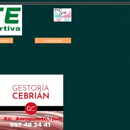
omos
Contactar