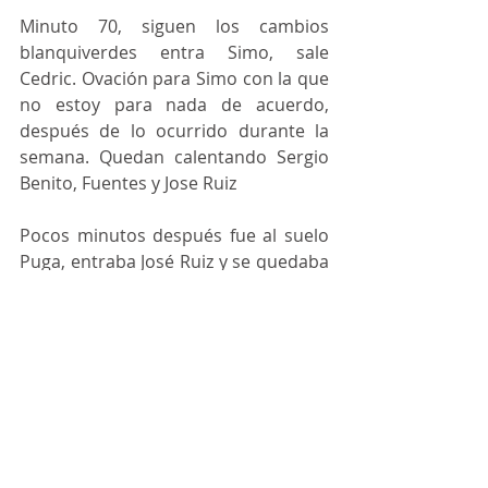
Minuto 70, siguen los cambios 
blanquiverdes entra Simo, sale 
Cedric. Ovación para Simo con la que 
no estoy para nada de acuerdo, 
después de lo ocurrido durante la 
semana. Quedan calentando Sergio 
Benito, Fuentes y Jose Ruiz
Pocos minutos después fue al suelo 
Puga, entraba José Ruiz y se quedaba 
sin cambios el Córdoba faltando 15-
20 minutos, Gudelj con amarilla. Se 
vivían los momentos comprometidos 
en el Arcángel. Con la entrada de 
Nando, están los tres ex en el campo, 
este Córdoba neutraliza la maldición 
de los ex.