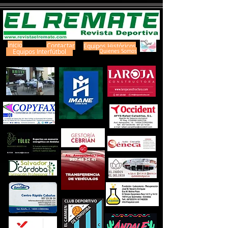
Inicio
Contactar
Equipos Históricos
Equipos Interfútbol
Quienes Somos