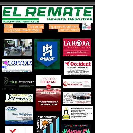
Inicio
Contactar
Equipos Históricos
Equipos Interfútbol
Quienes Somos