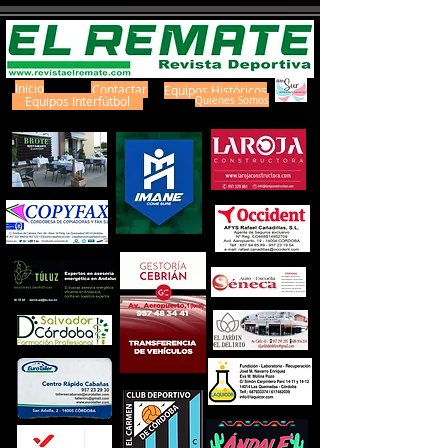
Inicio
Contactar
Equipos Históricos
Equipos Interfútbol
Quienes Somos