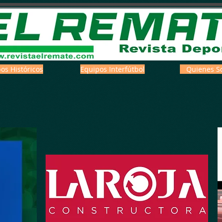
os Históricos
Equipos Interfútbol
Quienes S