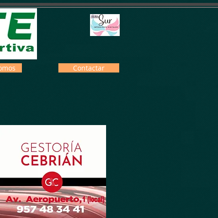
omos
Contactar