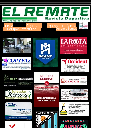
Inicio
Contactar
Equipos Históricos
Equipos Interfútbol
Quienes Somos