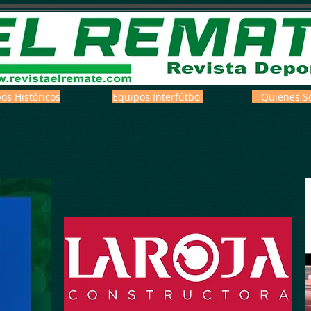
os Históricos
Equipos Interfútbol
Quienes S