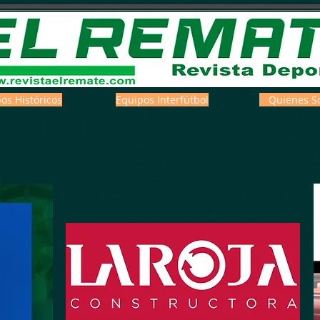
os Históricos
Equipos Interfútbol
Quienes S