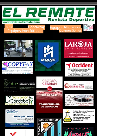
Inicio
Contactar
Equipos Históricos
Equipos Interfútbol
Quienes Somos