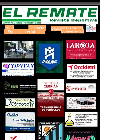
Inicio
Contactar
Equipos Históricos
Equipos Interfútbol
Quienes Somos