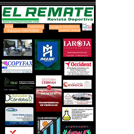
Inicio
Contactar
Equipos Históricos
Equipos Interfútbol
Quienes Somos