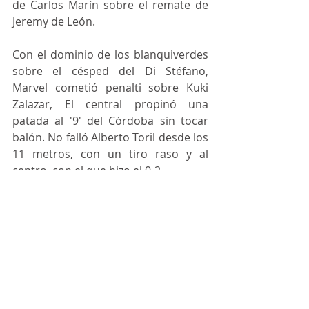
de Carlos Marín sobre el remate de 
Jeremy de León. 
Con el dominio de los blanquiverdes 
sobre el césped del Di Stéfano, 
Marvel cometió penalti sobre Kuki 
Zalazar, El central propinó una 
patada al '9' del Córdoba sin tocar 
balón. No falló Alberto Toril desde los 
11 metros, con un tiro raso y al 
centro, con el que hizo el 0-2. 
Con el duelo ya sentenciado, Iván 
Ania dio entrada a Simo y Álvaro 
Leiva para agotar sus cambios. El 
Real Madrid Castilla lo intentó en los 
últimos minutos, pero no logró 
recortar distancias. Cinco minutos 
añadió el colegiado, pero no tuvieron 