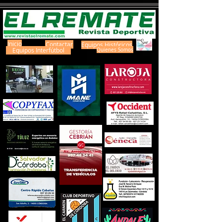
Inicio
Contactar
Equipos Históricos
Equipos Interfútbol
Quienes Somos