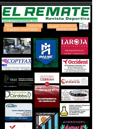
Inicio
Contactar
Equipos Históricos
Equipos Interfútbol
Quienes Somos