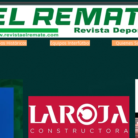
os Históricos
Equipos Interfútbol
Quienes S