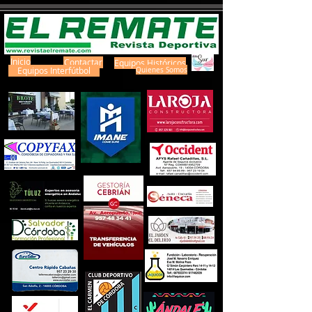
Inicio
Contactar
Equipos Históricos
Equipos Interfútbol
Quienes Somos