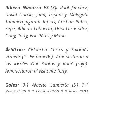
Ribera Navarra FS (3): 
Raúl Jiménez, 
David García, Joao, Tripodi y Malaguti. 
También jugaron Tapias, Cristian Rubio, 
Sepe, Alberto Lahuerta, Dani Fernández, 
Gaby, Terry, Eric Pérez y Mario.
Árbitros:
 Cidoncha Cortes y Salomés 
Vizuete (C. Extremeño). Amonestaron a 
los locales Gui Santos y Kaué (roja). 
Amonestaron al visitante Terry.
Goles: 
0-1 Alberto Lahuerta (5') 1-1 
Kaué (17') 2-1 Murilo (19') 2-2 Joao (20') 
3-2 Gui Santos (35') 3-3 Terry (39') 4-3 
Echavarría (39')
Incidencias:
 Partido correspondiente a 
la decimosexta jornada de Primera 