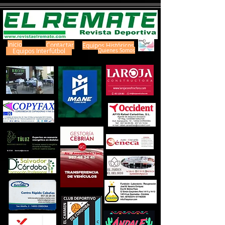
Inicio
Contactar
Equipos Históricos
Equipos Interfútbol
Quienes Somos