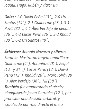
Joaqui, Hugo, Rubén y Víctor (P).
Goles: 
1-0 David Peña (13´), 2-0 Uri 
Santos (14´), 2-1 Guilherme (23´), 3-1 
Povill (32´), 4-1 Álex Verdejo de penalti 
(36´), 4-2 Lucas Perin (36´), 5-2 Khalid 
(39´), 6-2 Uri Santos (40´)
Árbitros:
 Antonio Navarro y Alberto 
Sarabia. Mostraron tarjeta amarilla a: 
Guilherme (4´), Antoniazzi (8´), Zequi 
(12´ y 31´)), Lucas Perin (12´), David 
Peña (13´), Khalid (26´), Marc Tolrà (30
´), Álex Verdejo (36´), Nil (38´)
También fue amonestado el técnico 
blanquiverde Josan González (12´), por 
protestar una decisión arbitral, y 
expulsado por roja directa el meta 