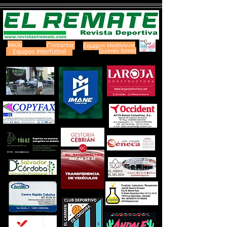
Inicio
Contactar
Equipos Históricos
Equipos Interfútbol
Quienes Somos