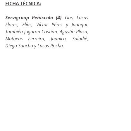
FICHA TÉCNICA:
Servigroup Peñíscola (4)
: Gus, Lucas 
Flores, Elías, Víctor Pérez y Juanqui. 
También jugaron Cristian, Agustín Plaza, 
Matheus Ferreira, Juanico, Saladié, 
Diego Sancho y Lucas Rocha.
Córdoba Patrimonio de la 
Humanidad (3
): Fabio, Hugo, Zequi, 
Carlos Gómez y Aranda. También 
jugaron Pescio, Pablo del Moral, Nico 
Marrón,Enzo Báez, Titi del Rey y Murilo 
Duarte.
Árbitros:
 Alejandro Martínez y Antonio 
Navarro (C.Murciano). Amonestaron a 
los locales Juanico, Juanqui, Diego 
Sancho y Agustín Plaza. Amonestaron al 