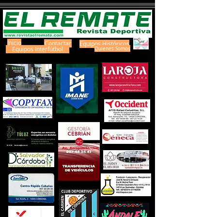
Inicio
Contactar
Equipos Históricos
Equipos Interfútbol
Quienes Somos