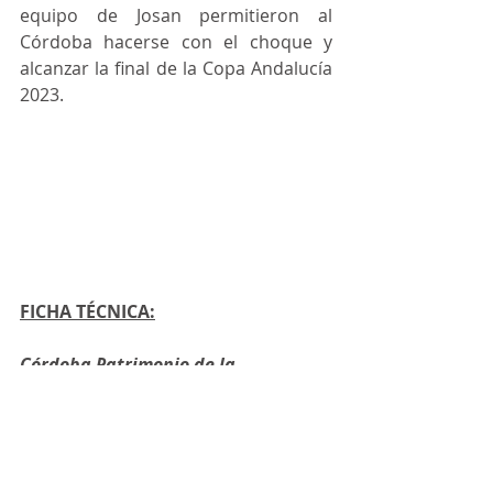
equipo de Josan permitieron al 
Córdoba hacerse con el choque y 
alcanzar la final de la Copa Andalucía 
2023.
FICHA TÉCNICA:
Córdoba Patrimonio de la 
Humanidad (3): 
Fabio, Arnaldo Baéz, 
Muhammad, Zequi y Mareco. También 
jugaron Joaqui, Rafalillo, Antoniazzi, 
Kenji, Mykytiuk, Lucas Perin, Nano, 