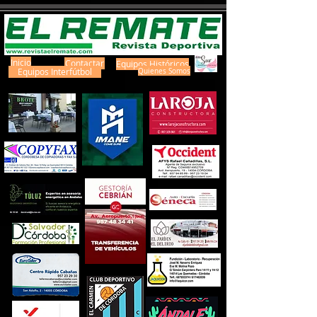
Inicio
Contactar
Equipos Históricos
Equipos Interfútbol
Quienes Somos