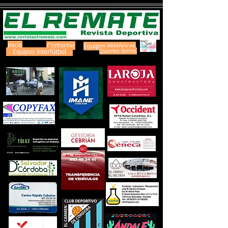
Inicio
Contactar
Equipos Históricos
Equipos Interfútbol
Quienes Somos