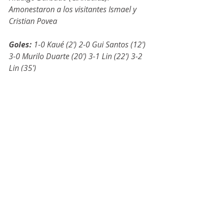
Amonestaron a los visitantes Ismael y 
Cristian Povea
Goles: 
1-0 Kaué (2') 2-0 Gui Santos (12') 
3-0 Murilo Duarte (20') 3-1 Lin (22') 3-2 
Lin (35')
Incidencias: 
Partido amistoso 
disputado en el Palacio Municipal de 
Deportes “Vista Alegre”, 
correspondiente al XI Memorial José 
Luis del Prado.
CRÓNICA: Rafa Renero    FOTOS: 
David Hernández