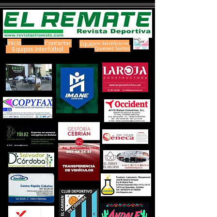
Inicio
Contactar
Equipos Históricos
Equipos Interfútbol
Quienes Somos