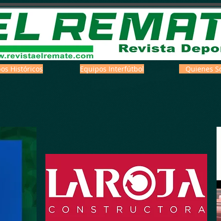
os Históricos
Equipos Interfútbol
Quienes S