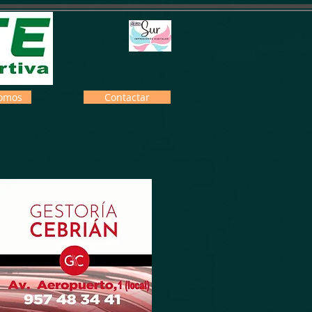
omos
Contactar