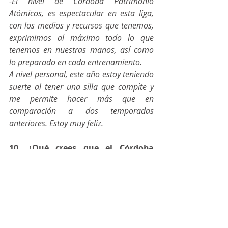
-El nivel de Córdoba Patrimonio 
Atómicos, es espectacular en esta liga, 
con los medios y recursos que tenemos, 
exprimimos al máximo todo lo que 
tenemos en nuestras manos, así como 
lo preparado en cada entrenamiento.
A nivel personal, este año estoy teniendo 
suerte al tener una silla que compite y 
me permite hacer más que en 
comparación a dos temporadas 
anteriores. Estoy muy feliz.
10. ¿Qué crees que el Córdoba 
Patrimonio Atómicos aporta a la 
sociedad? ¿Y Manuel Rueda?
-Mi equipo aporta a la sociedad 
visibilidad, superación, optimismo y 
ganas de comerse lo que te propongas. 
En mi caso, aporto lo que soy en sí, mis 