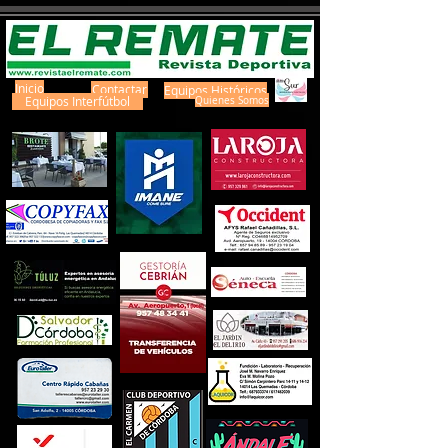
Inicio
Contactar
Equipos Históricos
Equipos Interfútbol
Quienes Somos