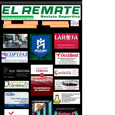
Inicio
Contactar
Equipos Históricos
Equipos Interfútbol
Quienes Somos