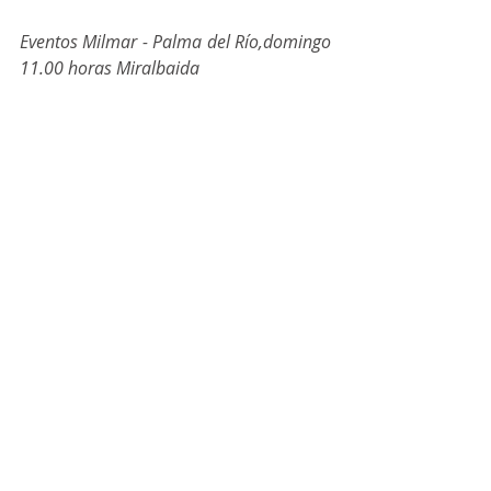
Eventos Milmar - Palma del Río,domingo 
11.00 horas Miralbaida
Godur Andalucía - Tartessos, domingo  
11 horas Guadalquivir
Comentarios
Escribir un comentario...