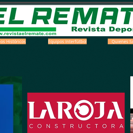
os Históricos
Equipos Interfútbol
Quienes S