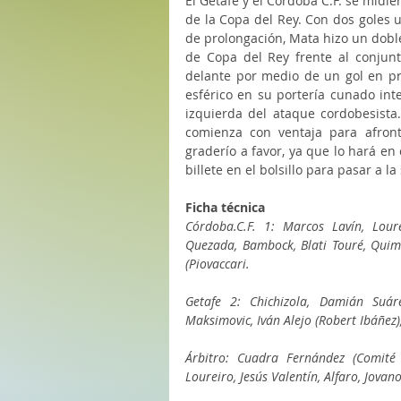
El Getafe y el Córdoba C.F. se midie
de la Copa del Rey. Con dos goles un
de prolongación, Mata hizo un doble
de Copa del Rey frente al conjunt
delante por medio de un gol en pro
esférico en su portería cunado in
izquierda del ataque cordobesista.
comienza con ventaja para afront
graderío a favor, ya que lo hará en 
billete en el bolsillo para pasar a l
Ficha técnica 
Córdoba.C.F. 1: Marcos Lavín, Lourei
Quezada, Bambock, Blati Touré, Quim 
(Piovaccari.
Getafe 2: Chichizola, Damián Suárez
Maksimovic, Iván Alejo (Robert Ibáñez)
Árbitro: Cuadra Fernández (Comité 
Loureiro, Jesús Valentín, Alfaro, Jovan