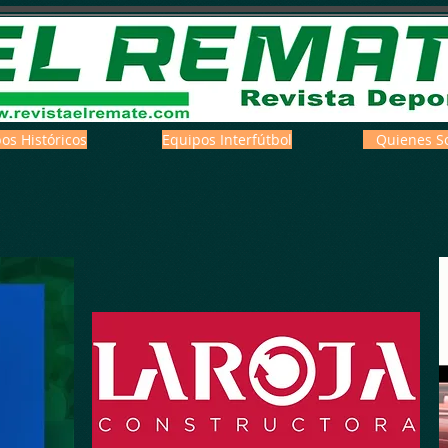
os Históricos
Equipos Interfútbol
Quienes S