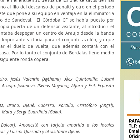
ron en el encuentro de ida de los dieciseisavos de final 
o al filo del descanso de penalti y otro en el periodo 
te que pone a su equipo en ventaja en la eliminatoria 
o de Sandoval.  El Córdoba CF se había puesto por 
pia puerta de un defensor visitante, al introducir el 
tentaba despegar un centro de Araujo desde la banda 
 Importante victoria para el conjunto azulón, ya que 
ar el duelo de vuelta, que además contará con el 
casa. Por lo tanto el conjunto de Bordalás tiene medio 
a siguiente ronda copera.
ro, Jesús Valentín (Aythami), Álex Quintanilla, Luismi 
Araujo, Jovanovic (Sebas Moyano), Alfaro y Erik Expósito 
, Bruno, Djené, Cabrera, Portillo, Cristóforo (Ángel), 
, Mata y Sergi Guardiola (Gaku).
Balear). Amonestó con tarjeta amarilla a los locales 
ovic y Luismi Quezada y al visitante Djené.