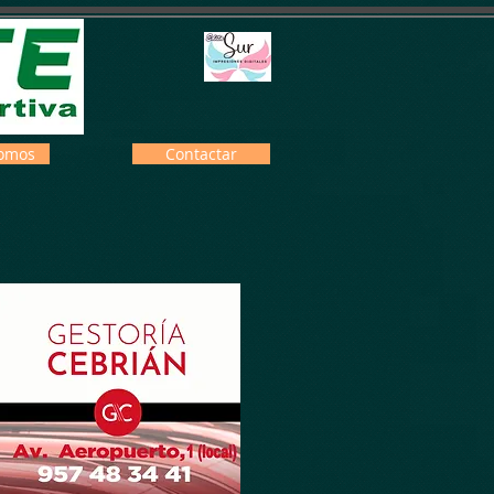
omos
Contactar