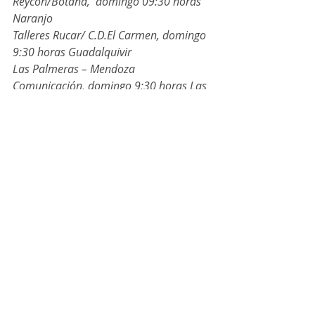
Reycon/Botana,  domingo 09:30 horas 
Naranjo
Talleres Rucar/ C.D.El Carmen, domingo 
9:30 horas Guadalquivir
Las Palmeras – Mendoza 
Comunicación, domingo 9:30 horas Las 
Palmeras
Descansa At.Oliveño
Comentarios
Escribir un comentario...