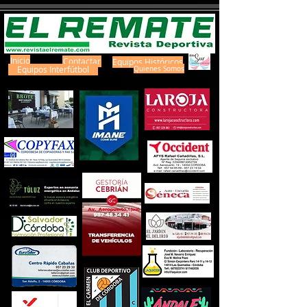
Inicio
Contactar
Equipos Históricos
Equipos Interfútbol
Quienes Somos