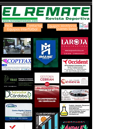
Inicio
Contactar
Equipos Históricos
Equipos Interfútbol
Quienes Somos