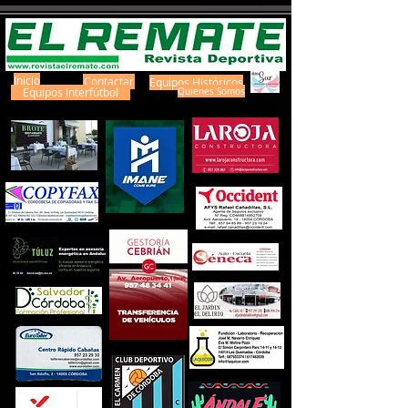
Inicio
Contactar
Equipos Históricos
Equipos Interfútbol
Quienes Somos