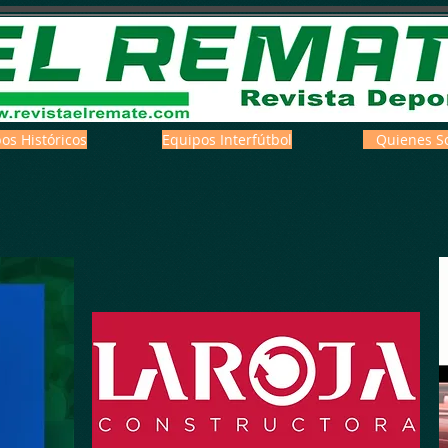
os Históricos
Equipos Interfútbol
Quienes S