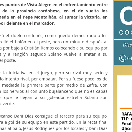
tres puntos de Vista Alegre en el enfrentamiento entre 
 de la provincia cordobesa, en el de vuelta los 
da en el Pepe Montalbán, al sumar la victoria, en 
or delante en el marcador.
ó el duelo cordobés, como quedó demostrado a los 
relló el balón en el poste, pero un minuto después al 
a por bajo a Cristián Ramos colocando a su equipo por 
s y a renglón seguido Solano vuelve a imitar a su 
l poste. 
 la iniciativa en el juego, pero su rival muy serio y 
 intento rival, por empatar. Por su fuese poco los de 
 mediada la primera parte por medio de Zafra. Con 
n los nervios al conjunto bujalanceño que no es capaz 
 que le llegan a su goleador estrella Solano son 
uiverde.
scanso Dani Díaz consigue el tercero para su equipo, 
ra a gol de su equipo en este partido. En la recta final 
s al palo, Jesús Rodríguez por los locales y Dani Díaz 