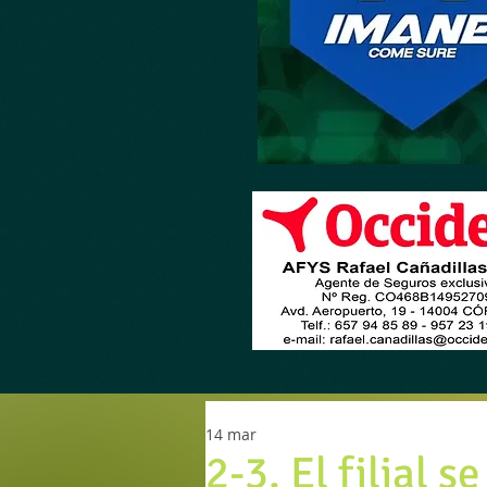
14 mar
2-3. El filial s