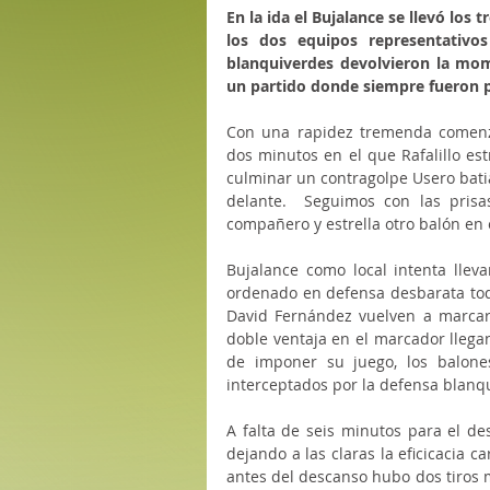
En la ida el Bujalance se llevó los 
los dos equipos representativos
blanquiverdes devolvieron la mome
un partido donde siempre fueron p
Con una rapidez tremenda comenz
dos minutos en el que Rafalillo est
culminar un contragolpe Usero bati
delante.  Seguimos con las prisa
compañero y estrella otro balón en e
Bujalance como local intenta llevar
ordenado en defensa desbarata todo
David Fernández vuelven a marcar
doble ventaja en el marcador llega
de imponer su juego, los balones
interceptados por la defensa blanq
A falta de seis minutos para el de
dejando a las claras la eficicacia ca
antes del descanso hubo dos tiros má