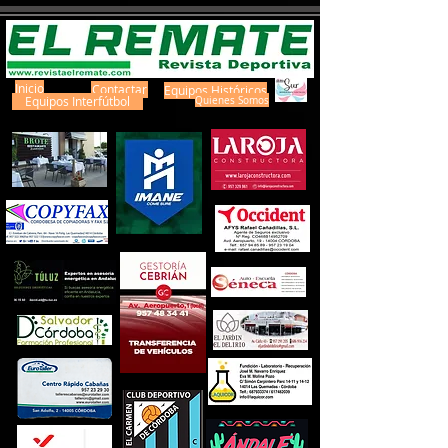
Inicio
Contactar
Equipos Históricos
Equipos Interfútbol
Quienes Somos