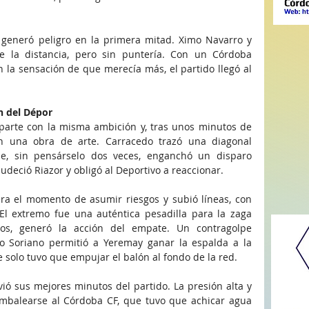
 generó peligro en la primera mitad. Ximo Navarro y 
e la distancia, pero sin puntería. Con un Córdoba 
 la sensación de que merecía más, el partido llegó al 
.
ón del Dépor
parte con la misma ambición y, tras unos minutos de 
on una obra de arte. Carracedo trazó una diagonal 
ue, sin pensárselo dos veces, enganchó un disparo 
udeció Riazor y obligó al Deportivo a reaccionar.
ra el momento de asumir riesgos y subió líneas, con 
El extremo fue una auténtica pesadilla para la zaga 
ntos, generó la acción del empate. Un contragolpe 
 Soriano permitió a Yeremay ganar la espalda a la 
e solo tuvo que empujar el balón al fondo de la red.
ió sus mejores minutos del partido. La presión alta y 
ambalearse al Córdoba CF, que tuvo que achicar agua 