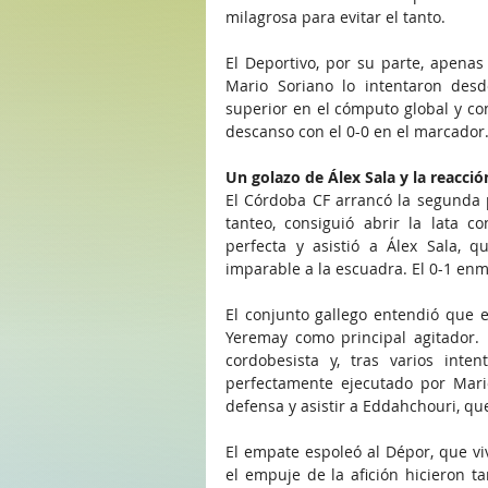
milagrosa para evitar el tanto.
El Deportivo, por su parte, apenas
Mario Soriano lo intentaron desd
superior en el cómputo global y con
descanso con el 0-0 en el marcador
Un golazo de Álex Sala y la reacci
El Córdoba CF arrancó la segunda 
tanteo, consiguió abrir la lata c
perfecta y asistió a Álex Sala, q
imparable a la escuadra. El 0-1 enm
El conjunto gallego entendió que e
Yeremay como principal agitador. 
cordobesista y, tras varios inte
perfectamente ejecutado por Mario
defensa y asistir a Eddahchouri, qu
El empate espoleó al Dépor, que viv
el empuje de la afición hicieron t