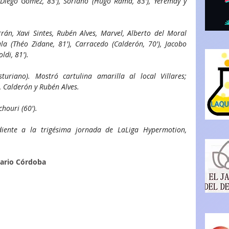
 (Diego Gómez, 83'), Soriano (Hugo Rama, 83'), Yeremay y 
rán, Xavi Sintes, Rubén Alves, Marvel, Alberto del Moral 
ala (Théo Zidane, 81'), Carracedo (Calderón, 70'), Jacobo 
ldi, 81').
uriano). Mostró cartulina amarilla al local Villares; 
, Calderón y Rubén Alves.
chouri (60'). 
iente a la trigésima jornada de LaLiga Hypermotion, 
iario Córdoba