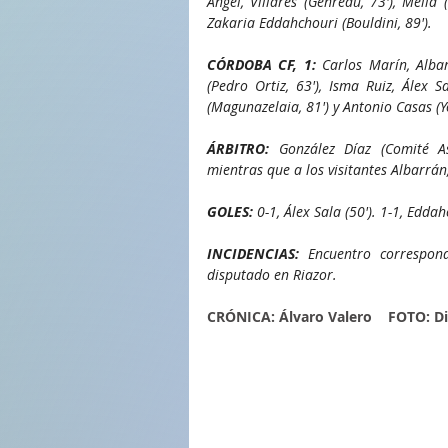
Ángel, Villares (Genreau, 73'), Mella
Zakaria Eddahchouri (Bouldini, 89').
CÓRDOBA CF, 1: 
Carlos Marín, Albar
(Pedro Ortiz, 63'), Isma Ruiz, Álex S
(Magunazelaia, 81') y Antonio Casas (Yo
ÁRBITRO:
 González Díaz (Comité Ast
mientras que a los visitantes Albarrán
GOLES:
 0-1, Álex Sala (50'). 1-1, Eddah
INCIDENCIAS:
 Encuentro correspond
disputado en Riazor.
CRÓNICA: Álvaro Valero    FOTO: D