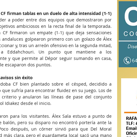
F firman tablas en un duelo de alta intensidad (1-1)
der a poder entre dos equipos que demostraron por 
jetivos ambiciosos en la recta final de la temporada. 
 CF firmaron un empate (1-1) que deja sensaciones 
andaluces golpearon primero con un golazo de Álex 
ccionar y, tras un arreón ofensivo en la segunda mitad, 
 a Eddahchouri. Un punto que mantiene a los 
nte y que permite al Dépor seguir sumando en casa, 
le escaparon dos puntos.
avisos sin éxito
oba CF bien plantado sobre el césped, decidido a 
 que sufría para encontrar fluidez en su juego. Los de 
criterio y anularon las líneas de pase del conjunto 
l Idiakez desde el inicio.
aron para los visitantes. Álex Sala estuvo a punto de 
e balón, pero su disparo no encontró portería ante la 
Poco después, un córner sirvió para que Del Moral 
d más clara, pero el guardameta local sacó una mano 