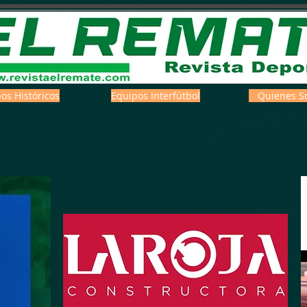
os Históricos
Equipos Interfútbol
Quienes S