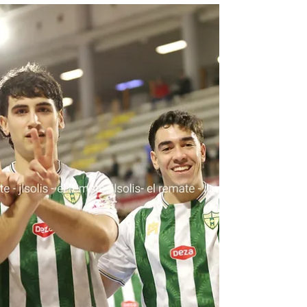
El Córdoba CF recibe al Granada en el
mejor momento de la temporada con la
ambición intacta y la mirada puesta en los
69 puntos. El fútbol cambia rápido.
Demasiado rápido. Hace apenas unas
semanas, el Córdoba Club de Fútbol
convivía con la ansiedad, con las dudas y
con el peso de una dinámica que parecía
arrastrarlo hacia un final de temporada
gris, sin alicientes y marcado únicamente
por la necesidad de certificar la
permanencia. Hoy, sin embargo, el
escenario es completamen