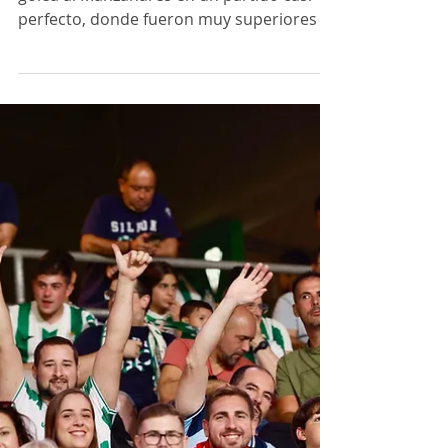
última alegría a Pablo del
Moral
El Córdoba Patrimonio de la Humanidad
golea al Manzanares en un partido casi
perfecto, donde fueron muy superiores a
su rival y donde la afición blanquiverde
pudo despedir a Pablo del Moral tras seis
años como cordobesista. Córdoba
Patrimonio de la Humanidad y
Manzanares FS se veían las caras en la
vigésimo novena jornada de Primera
División. Los andaluces llegaban con las
tareas hechas, mientras que los
manchegos también llegaban ya con la
clasificación para el play-off aseg