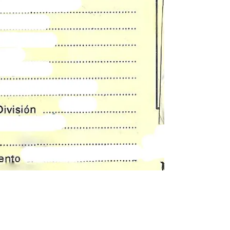
sábado a las 18,15 horas en un duelo
correspondiente a la penúltima jornada
liguera, con más en juego para los
manchegos que para los andaluces, que
no obstante quieren regalar una alegría a
su afición tras mucho tiempo sin
conseguirlo. Vamos a comenzar con el
equipo visitante. Los de Juanlu Alonso son
sextos tras dos derrotas (Industrias y
Noia) y un empate (Jimbee Cartagena) en
los últimos tres parti