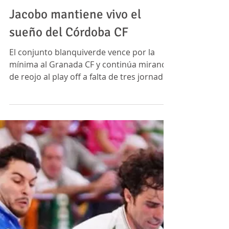
Jacobo mantiene vivo el
sueño del Córdoba CF
El conjunto blanquiverde vence por la
mínima al Granada CF y continúa mirando
de reojo al play off a falta de tres jornadas
para el final El Córdoba Club de Fútbol
sigue empeñado en romper cualquier
lógica establecida. Hace apenas seis
semanas, el ambiente alrededor del
conjunto blanquiverde estaba marcado
por la resignación, las dudas y la
necesidad urgente de escapar
definitivamente de la zona baja. Hoy, sin