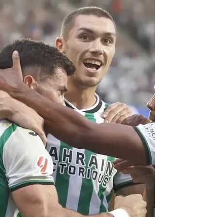
poder cubrir todas las pruebas que se
exigen en el menor tiempo posible. Este
auge ha traído eventos como Hyrox, Deka,
Athlon-X y otros tantos que hacen las
delicias de los amantes de este tipo de
competiciones. Rafa Alcántara, ha
competido por segundo año consecutivo
en Deka Spain.