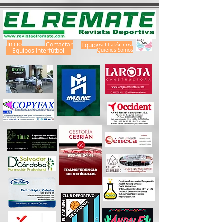
Inicio
Contactar
Equipos Históricos
Equipos Interfútbol
Quienes Somos