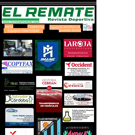
Inicio
Contactar
Equipos Históricos
Equipos Interfútbol
Quienes Somos