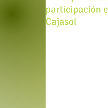
participación 
Cajasol