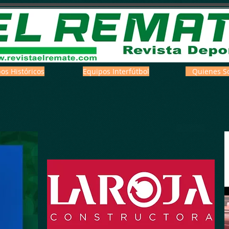
os Históricos
Equipos Interfútbol
Quienes S