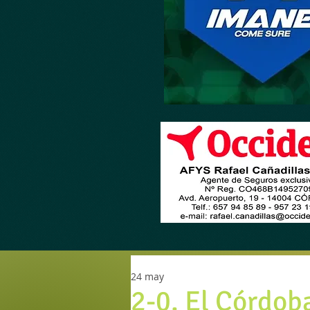
24 may
2-0. El Córdob