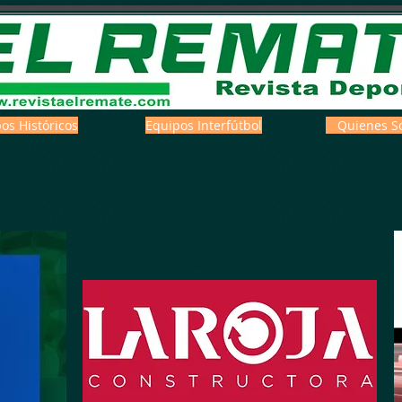
os Históricos
Equipos Interfútbol
Quienes S