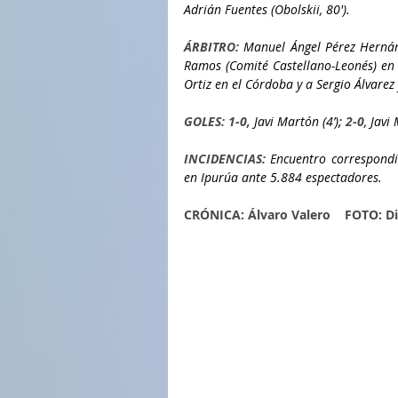
Adrián Fuentes (Obolskii, 80').
ÁRBITRO:
 Manuel Ángel Pérez Hernánd
Ramos (Comité Castellano-Leonés) en 
Ortiz en el Córdoba y a Sergio Álvarez 
GOLES: 1-0, 
Javi Martón (4’)
; 2-0
, Javi
INCIDENCIAS: 
Encuentro correspondi
en Ipurúa ante 5.884 espectadores.
CRÓNICA: Álvaro Valero    FOTO: D