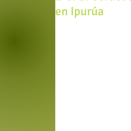
en Ipurúa