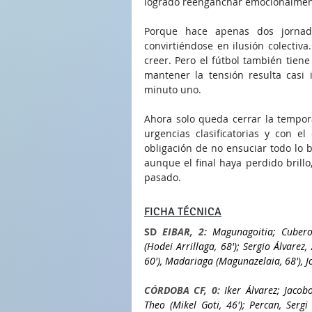
logrado reenganchar emocionalment
Porque hace apenas dos jornada
convirtiéndose en ilusión colectiva
creer. Pero el fútbol también tien
mantener la tensión resulta casi
minuto uno.
Ahora solo queda cerrar la tempora
urgencias clasificatorias y con e
obligación de no ensuciar todo lo 
aunque el final haya perdido brill
pasado.
FICHA TÉCNICA
SD
 EIBAR, 2:
 Magunagoitia; Cubero;
(Hodei Arrillaga, 68'); Sergio Álvarez,
60'), Madariaga (Magunazelaia, 68'), J
CÓRDOBA CF, 0: 
Iker Álvarez; Jacobo
Theo (Mikel Goti, 46'); Percan, Sergi 