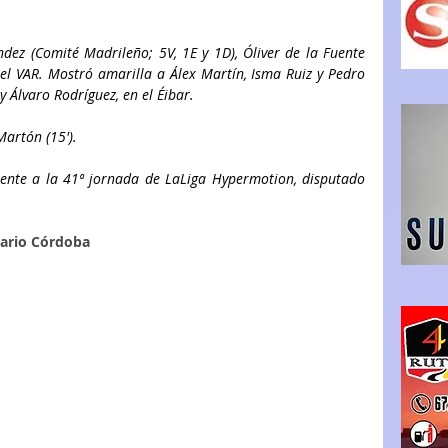
ez (Comité Madrileño; 5V, 1E y 1D), Óliver de la Fuente 
el VAR. Mostró amarilla a Álex Martín, Isma Ruiz y Pedro 
y Álvaro Rodríguez, en el Éibar.
 Martón (15').
ente a la 41ª jornada de LaLiga Hypermotion, disputado 
iario Córdoba