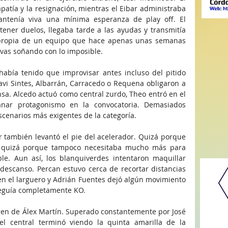
atía y la resignación, mientras el Eibar administraba 
ntenía viva una mínima esperanza de play off. El 
ener duelos, llegaba tarde a las ayudas y transmitía 
propia de un equipo que hace apenas unas semanas 
ivas soñando con lo imposible.
había tenido que improvisar antes incluso del pitido 
Xavi Sintes, Albarrán, Carracedo o Requena obligaron a 
sa. Alcedo actuó como central zurdo, Theo entró en el 
ganar protagonismo en la convocatoria. Demasiados 
scenarios más exigentes de la categoría.
r también levantó el pie del acelerador. Quizá porque 
o quizá porque tampoco necesitaba mucho más para 
e. Aun así, los blanquiverdes intentaron maquillar 
escanso. Percan estuvo cerca de recortar distancias 
en el larguero y Adrián Fuentes dejó algún movimiento 
 seguía completamente KO.
gen de Álex Martín. Superado constantemente por José 
el central terminó viendo la quinta amarilla de la 