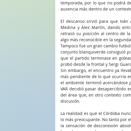
temporada, por lo que no podrá des
ausencia más dentro de un context
El descanso sirvió para que Iván A
Medina y Álex Martín, dando entra
retrasó su posición al centro de l
algo más reconocible en la segunda
Tampoco fue un gran cambio futbolís
conjunto blanquiverde consiguió pi
que el partido terminase en golead
probó desde la frontal y Sergi Guard
Sin embargo, el encuentro ya lleva
más pendiente de lo que ocurría en
el ambiente terminó acercándose p
VAR decidió pasar desapercibido e
del área que, en otro contexto co
discusión.
La realidad es que el Córdoba nunca
lo más preocupante. No tanto por el
la sensación de desconexión absol