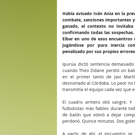
Había avisado Iván Ania en la prev
combate, sanciones importantes y 
ganado, el contexto no invitaba
confirmando todas las sospechas. 
Eibar en uno de esos encuentros q
jugándose por pura inercia comp
penalizado por sus propios errores
Ipurúa dictó sentencia demasiado 
cuando Theo Zidane perdió un baló
en el primer tanto de Javi Mart
desnortado al Córdoba. Lo peor no fu
transmitía el equipo cada vez que 
El cuadro armero olió sangre. Y 
futbolistas más fiables durante to
de balón que volvió a dejar compl
perdonó. Quince minutos. Dos goles
A partir de ahí, el encuentro se c