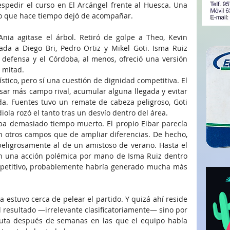
pedir el curso en El Arcángel frente al Huesca. Una 
o que hace tiempo dejó de acompañar.
nia agitase el árbol. Retiró de golpe a Theo, Kevin 
da a Diego Bri, Pedro Ortiz y Mikel Goti. Isma Ruiz 
a defensa y el Córdoba, al menos, ofreció una versión 
 mitad.
tico, pero sí una cuestión de dignidad competitiva. El 
sar más campo rival, acumular alguna llegada y evitar 
a. Fuentes tuvo un remate de cabeza peligroso, Goti 
iola rozó el tanto tras un desvío dentro del área.
ba demasiado tiempo muerto. El propio Eibar parecía 
 otros campos que de ampliar diferencias. De hecho, 
eligrosamente al de un amistoso de verano. Hasta el 
n una acción polémica por mano de Isma Ruiz dentro 
mpetitivo, probablemente habría generado mucha más 
 estuvo cerca de pelear el partido. Y quizá ahí reside 
 resultado —irrelevante clasificatoriamente— sino por 
uta después de semanas en las que el equipo había 