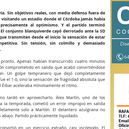
ia. Sin objetivos reales, con media defensa fuera de 
visitando un estadio donde el Córdoba jamás había 
 precisamente al optimismo. Y el partido terminó 
El conjunto blanquiverde cayó derrotado ante la SD 
ue transmiten desde el inicio la sensación de estar 
etitiva. Sin tensión, sin colmillo y demasiado 
.
pronto. Apenas habían transcurrido cuatro minutos 
n comprometido en salida que acabó convirtiéndose 
ón. Un golpe tempranero que dejó completamente 
e el 1-0, sino la sensación de fragilidad absoluta que 
el Éibar aceleraba mínimamente el ritmo.
no tardó en aprovecharlo. Álex Martín, uno de los 
da la temporada, cometió un error impropio en salida 
etamente solo a Martón. El delantero azulgrana no 
 abajo. Partido prácticamente liquidado.
onvirtió en un ejercicio extraño, casi incómodo. El 