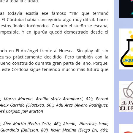
e a toda la ciudad.
s todavía existía ese famoso “1%” que terminó 
. El Córdoba había conseguido algo muy difícil: hacer 
e estos finales incómodos. Cuando el sueño se escapa, 
 imposible. Y en Ipurúa quedó demostrado desde el 
da en El Arcángel frente al Huesca. Sin play off, sin 
l curso prácticamente decidido. Pero también con la 
bueno construido durante gran parte del año. Porque, 
o, este Córdoba sigue teniendo mucho más futuro que 
 Marco Moreno, Arbilla (Aritz Arambarri, 82'), Bernat 
 Aleix Garrido (Olaetxea, 60'); Adu Ares (Álvaro Rodríguez, 
osé Corpas; Javi Martón
, Álex Martín (Pedro Ortiz, 46'), Alcedo, Vilarrasa; Isma, 
Guardiola (Dalisson, 80'), Kevin Medina (Diego Bri, 46'); 