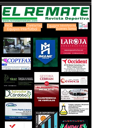
Inicio
Contactar
Equipos Históricos
Equipos Interfútbol
Quienes Somos