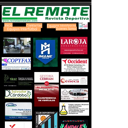
Inicio
Contactar
Equipos Históricos
Equipos Interfútbol
Quienes Somos