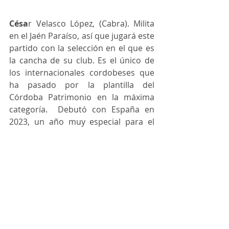
Césa
r Velasco López, (Cabra). Milita 
en el Jaén Paraíso, así que jugará este 
partido con la selección en el que es 
la cancha de su club. Es el único de 
los internacionales cordobeses que 
ha pasado por la plantilla del 
Córdoba Patrimonio en la máxima 
categoría.  Debutó con España en 
2023, un año muy especial para el 
jugador egabrense, que continua 
dando pasos de gigante en su 
carrera.
FOTOS: RFEF