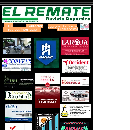
Inicio
Contactar
Equipos Históricos
Equipos Interfútbol
Quienes Somos